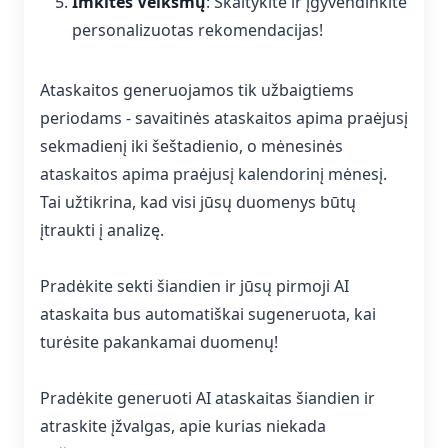
Imkitės Veiksmų
: Skaitykite ir įgyvendinkite
personalizuotas rekomendacijas!
Ataskaitos generuojamos tik užbaigtiems
periodams - savaitinės ataskaitos apima praėjusį
sekmadienį iki šeštadienio, o mėnesinės
ataskaitos apima praėjusį kalendorinį mėnesį.
Tai užtikrina, kad visi jūsų duomenys būtų
įtraukti į analizę.
Pradėkite sekti šiandien ir jūsų pirmoji AI
ataskaita bus automatiškai sugeneruota, kai
turėsite pakankamai duomenų!
Pradėkite generuoti AI ataskaitas šiandien ir
atraskite įžvalgas, apie kurias niekada