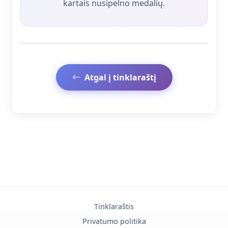
kartais nusipelno medalių.
Atgal į tinklaraštį
Tinklaraštis
Privatumo politika