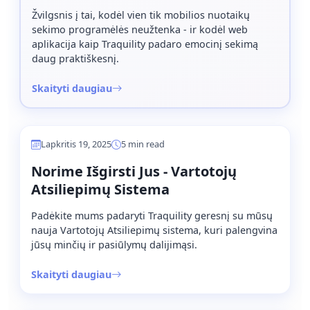
Žvilgsnis į tai, kodėl vien tik mobilios nuotaikų
sekimo programėlės neužtenka - ir kodėl web
aplikacija kaip Traquility padaro emocinį sekimą
daug praktiškesnį.
Skaityti daugiau
Lapkritis 19, 2025
5 min read
Norime Išgirsti Jus - Vartotojų
Atsiliepimų Sistema
Padėkite mums padaryti Traquility geresnį su mūsų
nauja Vartotojų Atsiliepimų sistema, kuri palengvina
jūsų minčių ir pasiūlymų dalijimąsi.
Skaityti daugiau