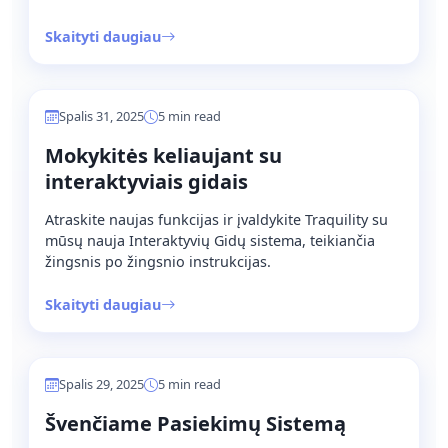
Skaityti daugiau
Spalis 31, 2025
5 min read
Mokykitės keliaujant su
interaktyviais gidais
Atraskite naujas funkcijas ir įvaldykite Traquility su
mūsų nauja Interaktyvių Gidų sistema, teikiančia
žingsnis po žingsnio instrukcijas.
Skaityti daugiau
Spalis 29, 2025
5 min read
Švenčiame Pasiekimų Sistemą