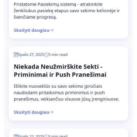
Pristatome Pasiekimų sistemą - atrakinkite
ženkliukus pasiekę etapus savo sekimo kelionėje ir
švenčiame progresą.
Skaityti daugiau
Spalis 27, 2025
5 min read
Niekada Neužmirškite Sekti -
Priminimai ir Push Pranešimai
Išlikite nuoseklūs su savo sekimo įpročiais
naudodami pritaikomus priminimus ir push
pranešimus, veikiančius visuose jūsų įrenginiuose.
Skaityti daugiau
Spalis 22, 2025
5 min read